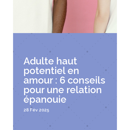
Adulte haut
potentiel en
amour : 6 conseils
pour une relation
épanouie
28 Fév 2025